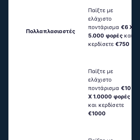
Παίξτε με
ελάχιστο
ποντάρισμα
€6 X
Πολλαπλασιαστές
5.000 φορές
και
κερδίσετε
€750
Παίξτε με
ελάχιστο
ποντάρισμα
€10
X 1.0000 φορές
και κερδίσετε
€1000