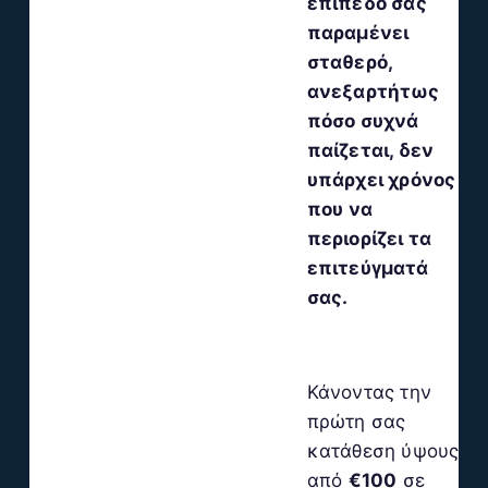
επίπεδο σας
παραμένει
σταθερό,
ανεξαρτήτως
πόσο συχνά
παίζεται, δεν
υπάρχει χρόνος
που να
περιορίζει τα
επιτεύγματά
σας.
Κάνοντας την
πρώτη σας
κατάθεση ύψους
από
€100
σε