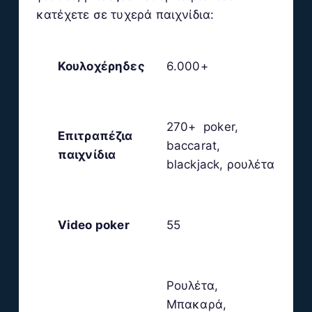
κατέχετε σε τυχερά παιχνίδια:
Κουλοχέρηδες
6.000+
270+ poker,
Επιτραπέζια
baccarat,
παιχνίδια
blackjack, ρουλέτα
Video poker
55
Ρουλέτα,
Μπακαρά,