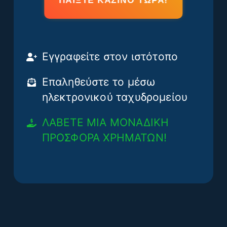
ΠΑΊΞΤΕ ΚΑΖΊΝΟ ΤΏΡΑ!
Εγγραφείτε στον ιστότοπο
Επαληθεύστε το μέσω
ηλεκτρονικού ταχυδρομείου
ΛΑΒΕΤΕ ΜΙΑ ΜΟΝΑΔΙΚΗ
ΠΡΟΣΦΟΡΑ ΧΡΗΜΑΤΩΝ!