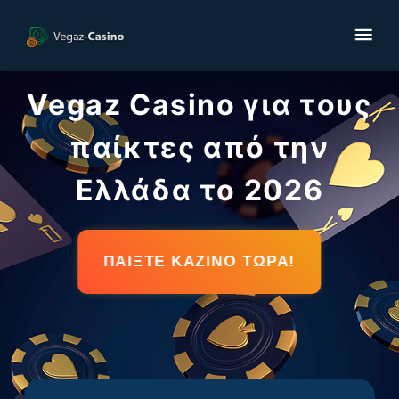
Vegaz Casino για τους
παίκτες από την
Ελλάδα το 2026
ΠΑΊΞΤΕ ΚΑΖΊΝΟ ΤΏΡΑ!