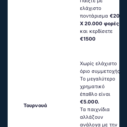
Παίξτε με
ελάχιστο
ποντάρισμα
€20
X 20.000 φορές
και κερδίσετε
€1500
Χωρίς ελάχιστο
όριο συμμετοχής.
Το μεγαλύτερο
χρηματικό
έπαθλο είναι
€5.000.
Τουρνουά
Τα παιχνίδια
αλλάζουν
ανάλογα με την