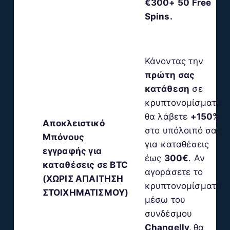
€300+ 50 Free
Spins.
Κάνοντας την
πρώτη σας
κατάθεση
σε
κρυπτονομίσματα
θα λάβετε
+150%
Αποκλειστικό
στο υπόλοιπό σας
Μπόνους
για καταθέσεις
εγγραφής για
έως
300€
. Αν
καταθέσεις σε BTC
αγοράσετε το
(ΧΩΡΙΣ ΑΠΑΙΤΗΣΗ
κρυπτονομίσματα
ΣΤΟΙΧΗΜΑΤΙΣΜΟΥ)
μέσω του
συνδέσμου
Changelly,
θα