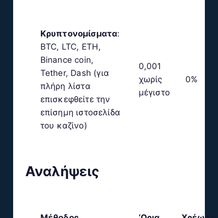
Κρυπτονομίσματα
:
BTC, LTC, ETH,
Binance coin,
0,001
Tether, Dash
(για
χωρίς
0%
πλήρη λίστα
μέγιστο
επισκεφθείτε την
επίσημη ιστοσελίδα
του καζίνο)
Αναλήψεις
Μέθοδος
‘Ορια
Χρέωση