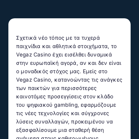
Σχετικά νέο τόπος με τα τυχερά
παιχνίδια και αθλητικά στοιχήματα, το
Vegaz Casino έχει εισέλθει δυναμικά
στην ευρωπαϊκή αγορά, αν και δεν είναι
ο μοναδικός στόχος μας. Εμείς στο
Vegaz Casino, κατανοώντας τις ανάγκες
των παικτών για περισσότερες
καινοτόμες προσεγγίσεις στον κλάδο
του ψηφιακού gambling, εφαρμόζουμε
τις νέες τεχνολογίες και σύγχρονες
λύσεις συναλλαγών, προκειμένου να
εξασφαλίσουμε μια σταθερή θέση
ανάμεσα στους καθιερωμένους