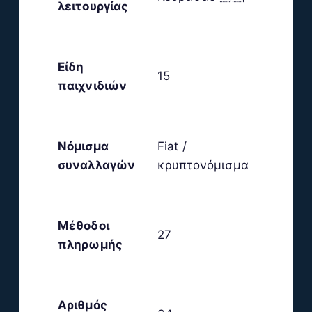
λειτουργίας
Είδη
15
παιχνιδιών
Νόμισμα
Fiat /
συναλλαγών
κρυπτονόμισμα
Μέθοδοι
27
πληρωμής
Αριθμός